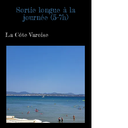
Sortie longue à la
journée (5-7h)
La Côte Varoise